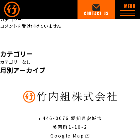
現場スタッフ
MENU
2024/9/6
CONTACT US
HOME
カテゴリー:
現
コメントを受け付けていません
場
« 前の記事
ABOUT
ス
営業スタッフ
竹内組の想い
タ
ッ
カテゴリー
フ
CONSTRUCT
カテゴリーなし
は
月別アーカイブ
基礎工事
RC CONSTRUCTION
RC工事
EXTERIOR
造成・外構工事
〒446-0076 愛知県安城市
美園町1-10-2
COMPANY
Google Map