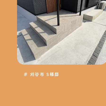
＃
刈谷市 S様邸