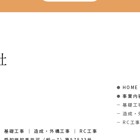
HOME
事業内
基礎工
造成・
RC工
基礎工事 ｜ 造成・外構工事 ｜ RC工事
愛知県知事許可（般－7）第57533号