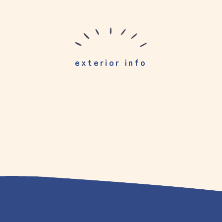
T
CON
基礎工事
exterior info
UCTION
RC工事
造成・外構工事