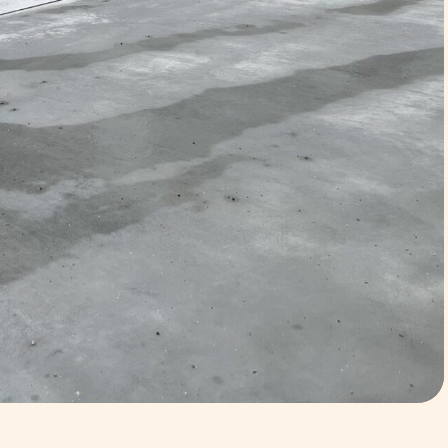
COM
REC
の想い